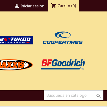
shopping_cart

Carrito
(0)
Iniciar sesión
