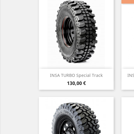
Vista rápida

INSA TURBO Special Track
IN
Precio
130,00 €