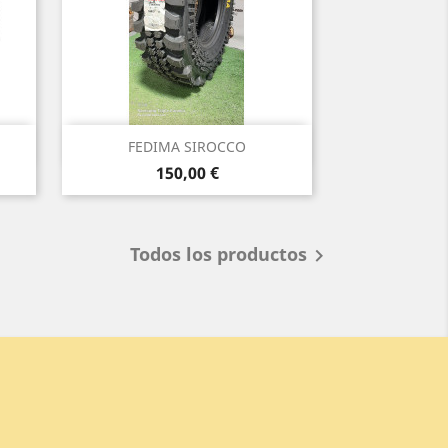
Vista rápida

FEDIMA SIROCCO
Precio
150,00 €
Todos los productos
