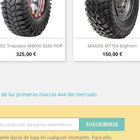
Vista rápida
Vista rápida


IS Trepador M8060 BIAS POR
MAXXIS MT764 Bighorn
Precio
Precio
325,00 €
150,00 €
 de las primeras marcas 4x4 del mercado
ede darse de baja en cualquier momento. Para ello,