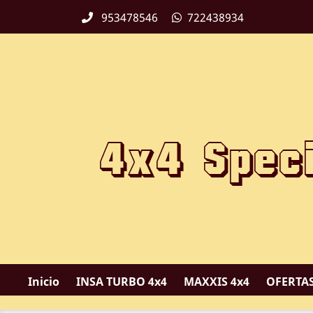
953478546
722438934
Inicio
INSA TURBO 4x4
MAXXIS 4x4
OFERTAS