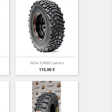
Vista rápida

INSA TURBO Sahara
Precio
115,00 €