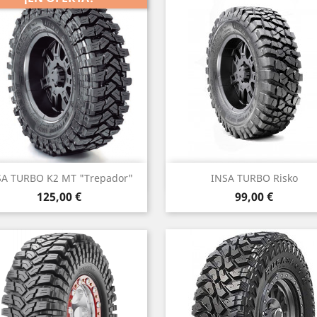
Vista rápida
Vista rápida


SA TURBO K2 MT "Trepador"
INSA TURBO Risko
Precio
Precio
125,00 €
99,00 €