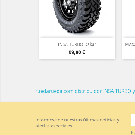
Vista rápida

INSA TURBO Dakar
MAXX
Precio
99,00 €
ruedarueda.com distribuidor INSA TURBO y
Infórmese de nuestras últimas noticias y
ofertas especiales
Pu